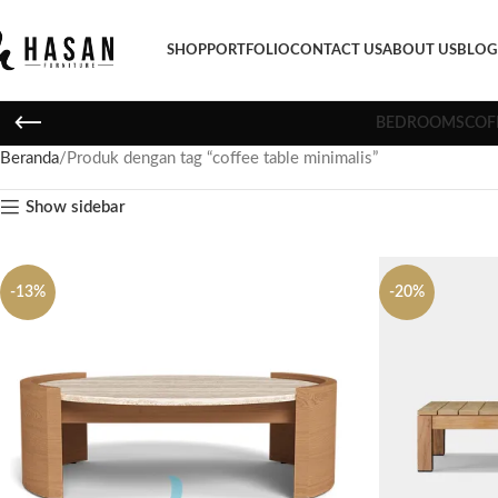
SHOP
PORTFOLIO
CONTACT US
ABOUT US
BLOG
BEDROOMS
COF
Beranda
Produk dengan tag “coffee table minimalis”
Show sidebar
-13%
-20%