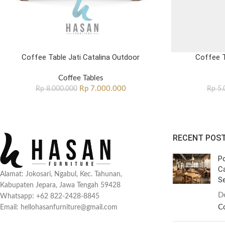
Coffee Table Jati Catalina Outdoor
Coffee T
Coffee Tables
Rp
7.000.000
Rp
8.000.000
Rp
5.
RECENT POS
Po
C
Alamat: Jokosari, Ngabul, Kec. Tahunan,
Se
Kabupaten Jepara, Jawa Tengah 59428
D
Whatsapp: +62 822-2428-8845
C
Email: hellohasanfurniture@gmail.com