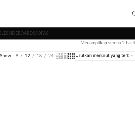
BLES
SIDEBOARDS
SOFAS
Menampilkan semua 2 hasil
Show
9
12
18
24