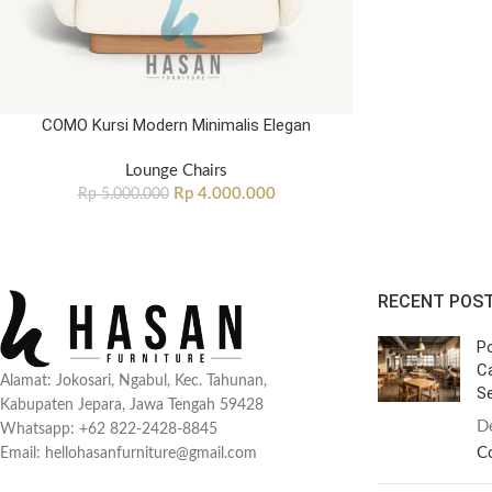
COMO Kursi Modern Minimalis Elegan
Lounge Chairs
Rp
4.000.000
Rp
5.000.000
RECENT POS
Po
C
Alamat: Jokosari, Ngabul, Kec. Tahunan,
Se
Kabupaten Jepara, Jawa Tengah 59428
D
Whatsapp: +62 822-2428-8845
C
Email: hellohasanfurniture@gmail.com