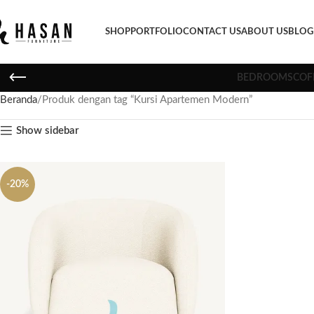
SHOP
PORTFOLIO
CONTACT US
ABOUT US
BLOG
BEDROOMS
COF
Beranda
Produk dengan tag “Kursi Apartemen Modern”
Show sidebar
-20%