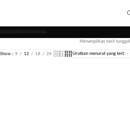
BLES
SIDEBOARDS
SOFAS
Menampilkan hasil tunggal
Show
9
12
18
24