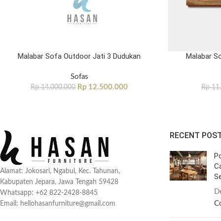
Malabar Sofa Outdoor Jati 3 Dudukan
Malabar S
Sofas
Rp
12.500.000
Rp
14.000.000
Rp
11.
RECENT POS
Po
C
Alamat: Jokosari, Ngabul, Kec. Tahunan,
Se
Kabupaten Jepara, Jawa Tengah 59428
D
Whatsapp: +62 822-2428-8845
C
Email: hellohasanfurniture@gmail.com