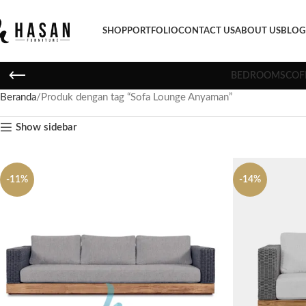
SHOP
PORTFOLIO
CONTACT US
ABOUT US
BLOG
BEDROOMS
COF
Beranda
Produk dengan tag “Sofa Lounge Anyaman”
Show sidebar
-11%
-14%