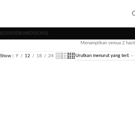
BLES
SIDEBOARDS
SOFAS
Menampilkan semua 2 hasil
Show
9
12
18
24