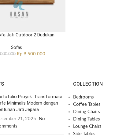
ofa Jati Outdoor 2 Dudukan
Sofas
Rp
9.500.000
000.000
TS
COLLECTION
rtofolio Proyek: Transformasi
Bedrooms
afe Minimalis Modern dengan
Coffee Tables
ntuhan Jati Jepara
Dining Chairs
esember 21, 2025
No
Dining Tables
omments
Lounge Chairs
Side Tables