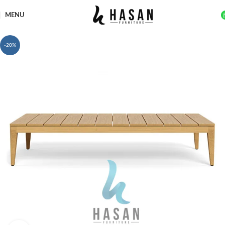
MENU
-20%