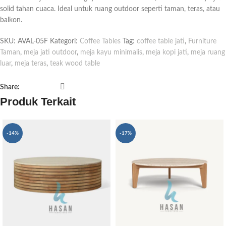
solid tahan cuaca. Ideal untuk ruang outdoor seperti taman, teras, atau
balkon.
SKU:
AVAL-05F
Kategori:
Coffee Tables
Tag:
coffee table jati
,
Furniture
Taman
,
meja jati outdoor
,
meja kayu minimalis
,
meja kopi jati
,
meja ruang
luar
,
meja teras
,
teak wood table
Share:
Produk Terkait
-14%
-17%