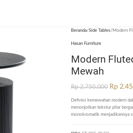
Beranda
Side Tables
Modern Fl
Hasan Furniture
Modern Fluted
Mewah
Rp
2.45
Rp
2.750.000
Definisi kemewahan modern dal
menonjolkan tekstur pilar berga
monokromatik menjadikannya
s