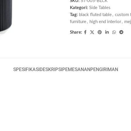
SKU:
ST-005-BLCK
Kategori:
Side Tables
Tag:
black fluted table
,
custom f
furniture
,
high end interior
,
mej
Share:
SPESIFIKASI
DESKRIPSI
PEMESANAN
PENGIRIMAN