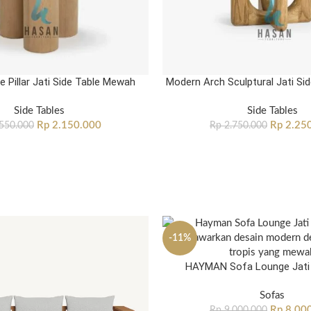
e Pillar Jati Side Table Mewah
Modern Arch Sculptural Jati Si
Side Tables
Side Tables
Rp
2.150.000
Rp
2.25
550.000
Rp
2.750.000
-11%
HAYMAN Sofa Lounge Jati
Sofas
Rp
8.00
Rp
9.000.000